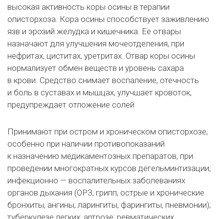
высокая активность коры осины в
терапии
описторхоза. Кора осины способствует заживлению
язв и
эрозий желудка и
кишечника. Ее
отвары
назначают для улучшения мочеотделения, при
нефритах, циститах, уретритах. Отвар коры осины
нормализует обмен веществ и
уровень сахара
в
крови. Средство снимает воспаление, отечность
и
боль в
суставах и
мышцах, улучшает кровоток,
предупреждает отложение солей
Принимают при остром и
хроническом описторхозе,
особенно при наличии противопоказаний
к
назначению медикаментозных препаратов, при
проведении многократных курсов дегельминтизации;
инфекционно
— воспалительных заболеваниях
органов дыхания (ОРЗ, грипп, острые и
хронические
бронхиты, ангины, ларингиты, фарингиты, пневмонии);
туберкулезе легких; артрозе; ревматических,