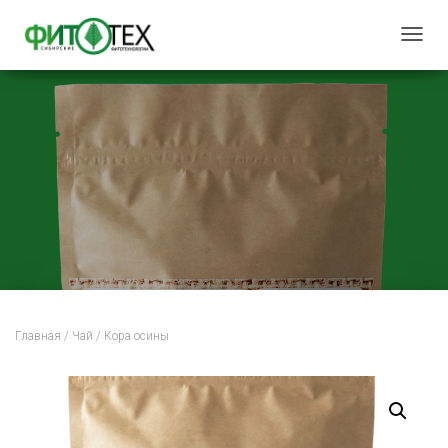
П
Е
Р
Е
К
Л
Ю
Ч
И
Т
Ь
Н
Главная
/
Чай
/ Кора осины
А
В
И
Г