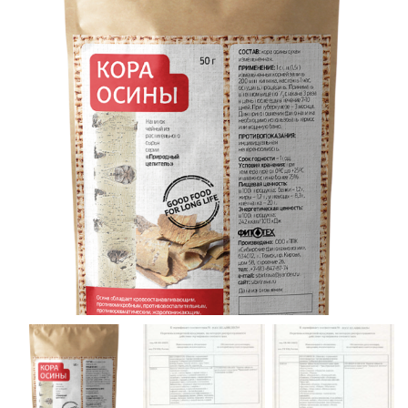
А
Ц
И
Ю